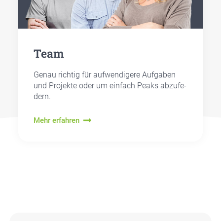
Team
Genau rich­tig für auf­wen­di­ge­re Auf­ga­ben
und Pro­jek­te oder um ein­fach Peaks abzu­fe­
dern.
Mehr erfahren