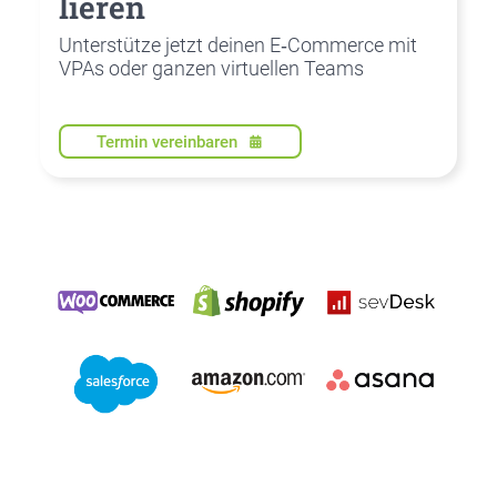
lie­ren
Unter­stüt­ze jetzt dei­nen E‑Commerce mit
VPAs oder gan­zen vir­tu­el­len Teams
Termin vereinbaren