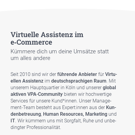
Vir­tu­el­le Assis­tenz im
e‑Commerce
Küm­me­re dich um dei­ne Umsät­ze statt
um alles ande­re
Seit 2010 sind wir der
füh­ren­de Anbie­ter
für
Vir­tu­
el­len Assis­tenz
im
deutsch­spra­chi­gen Raum
. Mit
unse­rem Haupt­quar­tier in Köln und unse­rer
glo­bal
akti­ven VPA-Com­mu­ni­ty
bie­ten wir hoch­wer­ti­ge
Ser­vices für unse­re Kund*innen. Unser Manage­
ment-Team besteht aus Expert:innen aus der
Kun­
den­be­treu­ung
,
Human Resour­ces, Mar­ke­ting
und
IT
. Wir küm­mern uns mit Sorg­falt, Ruhe und unbe­
ding­ter Pro­fes­sio­na­li­tät.