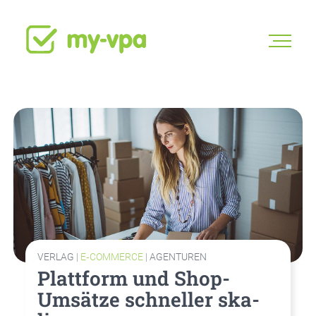
VERLAG
|
E‑COMMERCE
|
AGENTUREN
Platt­form und Shop-
Umsät­ze schnel­ler ska­