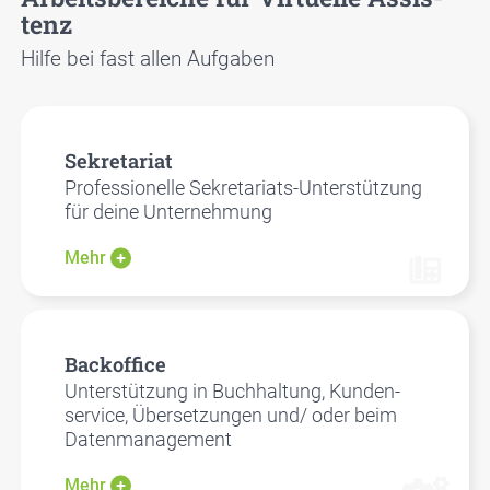
tenz
Hil­fe bei fast allen Auf­ga­ben
Sekre­ta­ri­at
Pro­fes­sio­nel­le Sekre­ta­ri­ats-Unter­stüt­zung
für dei­ne Unter­neh­mung
Mehr
Back­of­fice
Unter­stüt­zung in Buch­hal­tung, Kun­den­
ser­vice, Über­set­zun­gen und/ oder beim
Daten­ma­nage­ment
Mehr