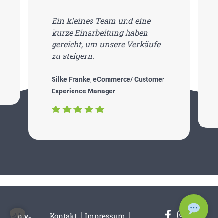
eCommerce ist ein schwieriges
Pflaster, das aller
Automatisierung zum Trotz,
viele helfende Hände benötigt.
Hauke Schiller, Geschäftsführer
Kon­takt
Impres­sum
my-
Daten­schutz
AGBs
vpa