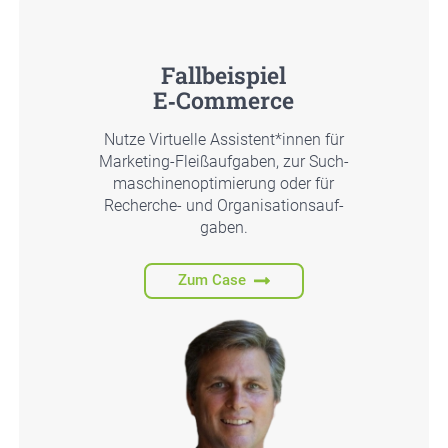
Fall­bei­spiel
E‑Commerce
Nut­ze Vir­tu­el­le Assistent*innen für
Mar­ke­ting-Fleiß­auf­ga­ben, zur Such­
ma­schi­nen­op­ti­mie­rung oder für
Recher­che- und Orga­ni­sa­ti­ons­auf­
ga­ben.
Zum Case