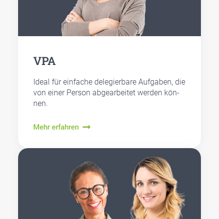
VPA
Ide­al für ein­fa­che dele­gier­ba­re Auf­ga­ben, die
von einer Per­son abge­ar­bei­tet wer­den kön­
nen.
Mehr erfahren