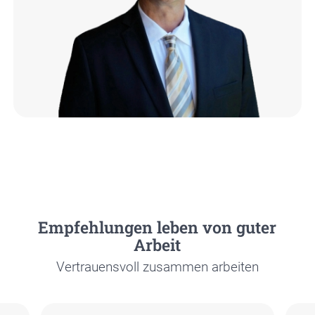
Emp­feh­lun­gen leben von guter
Arbeit
Ver­trau­ens­voll zusam­men arbei­ten