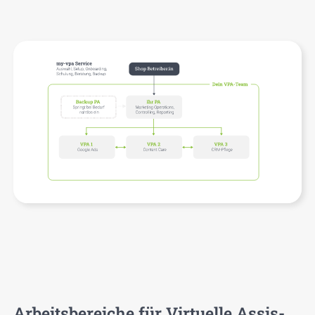
Arbeits­be­rei­che für Vir­tu­el­le Assis­