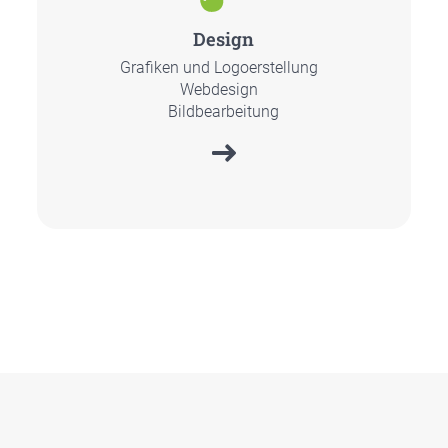
Design
Gra­fi­ken und Logo­er­stel­lung
Web­de­sign
Bild­be­ar­bei­tung