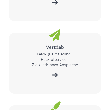
Ver­trieb
Lead-Qua­li­fi­zie­rung
Rück­ruf­ser­vice
Zielkund*innen-Ansprache