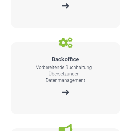
Back­of­fice
Vor­be­rei­ten­de Buch­hal­tung
Über­set­zun­gen
Daten­ma­nage­ment