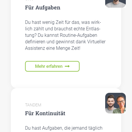
Für Auf­ga­ben
Du hast wenig Zeit für das, was wirk­
lich zählt und brauchst ech­te Ent­las­
tung? Du kannst Rou­ti­ne-Auf­ga­ben
defi­nie­ren und gewinnst dank Vir­tu­el­ler
Assis­tenz eine Men­ge Zeit!
Mehr erfahren
TANDEM
Für Kon­ti­nui­tät
Du hast Auf­ga­ben, die jemand täg­lich