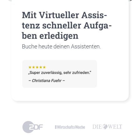
Mit Vir­tu­el­ler Assis­
tenz schnel­ler Auf­ga­
ben erle­di­gen
Buche heu­te dei­nen Assis­ten­ten.