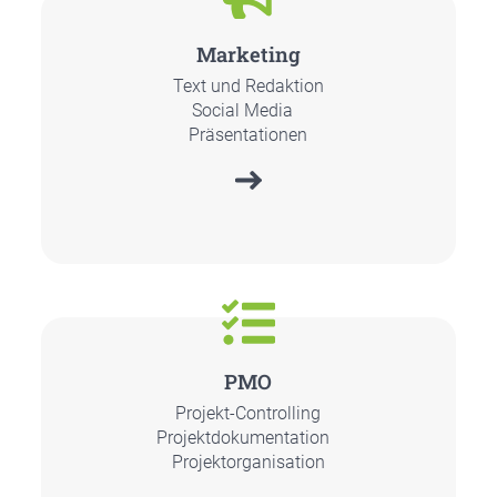
Mar­ke­ting
Text und Redak­ti­on
Social Media
Prä­sen­ta­tio­nen
PMO
Pro­jekt-Con­trol­ling
Pro­jekt­do­ku­men­ta­ti­on
Pro­jekt­orga­ni­sa­ti­on