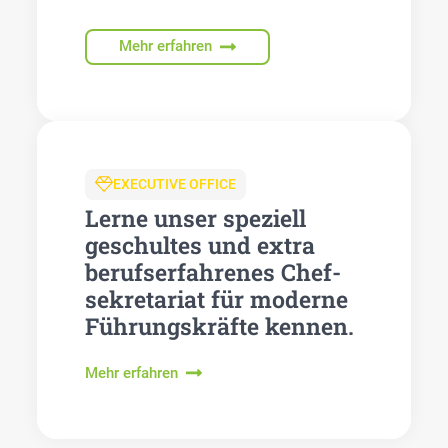
Mehr erfahren
EXECUTIVE OFFICE
Ler­ne unser spe­zi­ell
geschul­tes und extra
berufs­er­fah­re­nes Chef­
se­kre­ta­ri­at für moder­ne
Füh­rungs­kräf­te ken­nen.
Mehr erfahren