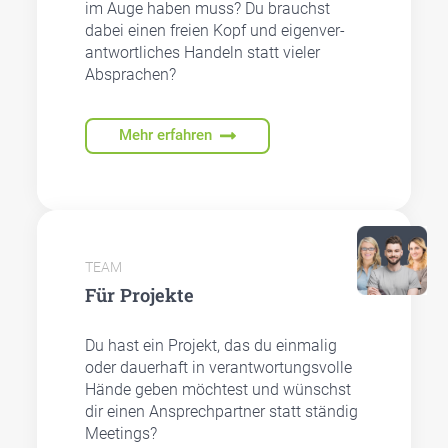
im Auge haben muss? Du brauchst
dabei einen frei­en Kopf und eigen­ver­
ant­wort­li­ches Han­deln statt vie­ler
Abspra­chen?
Mehr erfahren
TEAM
Für Pro­jek­te
Du hast ein Pro­jekt, das du ein­ma­lig
oder dau­er­haft in ver­ant­wor­tungs­vol­le
Hän­de geben möch­test und wünschst
dir einen Ansprech­part­ner statt stän­dig
Mee­tings?