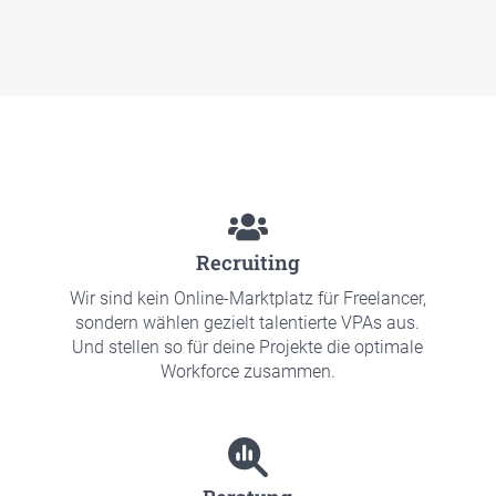
Recrui­ting
Wir sind kein Online-Markt­platz für Free­lan­cer,
son­dern wäh­len gezielt talen­tier­te VPAs aus.
Und stel­len so für dei­ne Pro­jek­te die opti­ma­le
Work­force zusam­men.