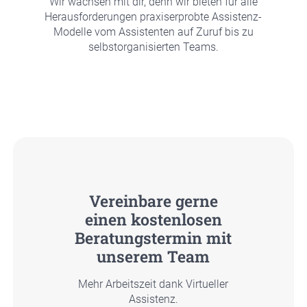
Wir wach­sen mit dir, denn wir bie­ten für alle
Her­aus­for­de­run­gen pra­xis­er­prob­te Assis­tenz-
Model­le vom Assis­ten­ten auf Zuruf bis zu
selbst­or­ga­ni­sier­ten Teams.
Ver­ein­ba­re ger­ne
einen kos­ten­lo­sen
Bera­tungs­ter­min mit
unse­rem Team
Mehr Arbeits­zeit dank Vir­tu­el­ler
Assis­tenz.