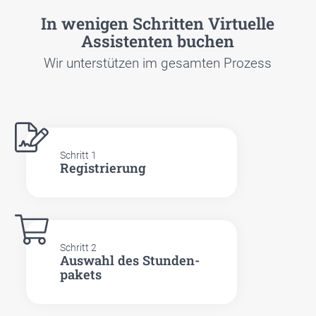
In weni­gen Schrit­ten Vir­tu­el­le
Assis­ten­ten buchen
Wir unter­stüt­zen im gesam­ten Pro­zess
Schritt 1
Regis­trie­rung
Schritt 2
Aus­wahl des Stun­den­
pa­kets