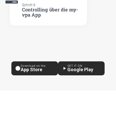
Schritt 6
Con­trol­ling über die my-
vpa App
Download on the
GET IT ON
App Store
Google Play