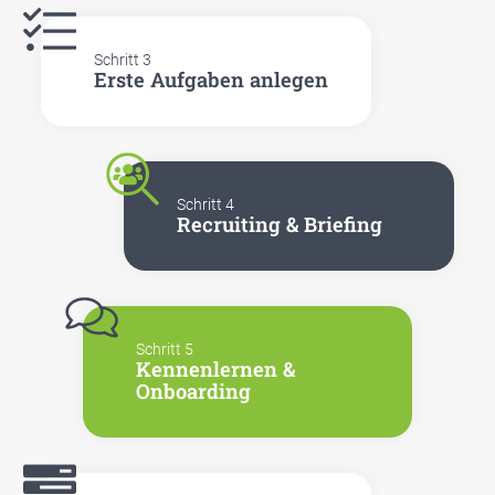
Schritt 3
Ers­te Auf­ga­ben anle­gen
Schritt 4
Recrui­ting & Brie­fing
Schritt 5
Ken­nen­ler­nen &
Onboar­ding