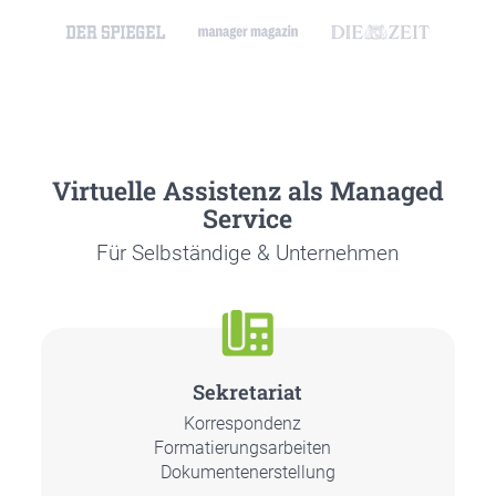
Vir­tu­el­le Assis­tenz als Mana­ged
Ser­vice
Für Selb­stän­di­ge & Unter­neh­men
Sekre­ta­ri­at
Kor­re­spon­denz
For­ma­tie­rungs­ar­bei­ten
Doku­men­ten­er­stel­lung