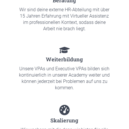
Bera­tung
Wir sind dei­ne exter­ne HR-Abtei­lung mit über
15 Jah­ren Erfah­rung mit Vir­tu­el­ler Assis­tenz
im pro­fes­sio­nel­len Kon­text, sodass dei­ne
Arbeit nie brach liegt.
Wei­ter­bil­dung
Unse­re VPAs und Exe­cu­ti­ve VPAs bil­den sich
kon­ti­nu­ier­lich in unse­rer Aca­de­my weiter und
kön­nen jeder­zeit bei Pro­ble­men auf uns zu
kom­men.
Ska­lie­rung