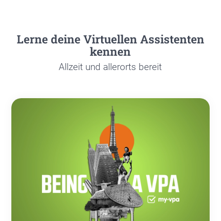
Ler­ne dei­ne Vir­tu­el­len Assis­ten­ten
ken­nen
All­zeit und aller­orts bereit