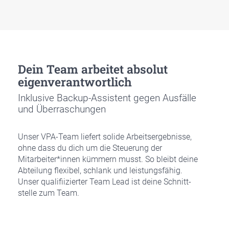
Dein Team arbei­tet abso­lut
eigen­ver­ant­wort­lich
Inklu­si­ve Back­up-Assis­tent gegen Aus­fäl­le
und Über­ra­schun­gen
Unser VPA-Team lie­fert soli­de Arbeits­er­geb­nis­se,
ohne dass du dich um die Steue­rung der
Mitarbeiter*innen küm­mern musst. So bleibt dei­ne
Abtei­lung fle­xi­bel, schlank und leis­tungs­fä­hig.
Unser qua­li­fii­zier­ter Team Lead ist dei­ne Schnitt­
stel­le zum Team.