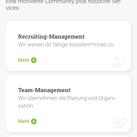
Eine moti­vier­te Com­mu­ni­ty plus nütz­li­che Ser­
vices
Recrui­ting-Manage­ment
Wir wei­sen dir fähi­ge Assistent*innen zu
Mehr
Team-Manage­ment
Wir über­neh­men die Pla­nung und Orga­ni­
sa­ti­on
Mehr