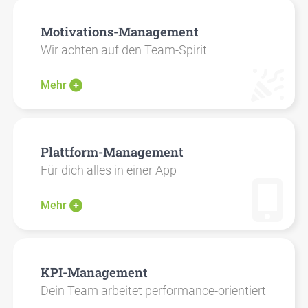
Moti­va­tions-Manage­ment
Wir ach­ten auf den Team-Spi­rit
Mehr
Platt­form-Manage­ment
Für dich alles in einer App
Mehr
KPI-Manage­ment
Dein Team arbei­tet per­for­mance-ori­en­tiert