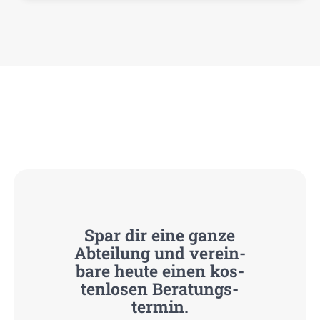
Spar dir eine gan­ze
Abtei­lung und ver­ein­
ba­re heu­te einen kos­
ten­lo­sen Bera­tungs­
ter­min.