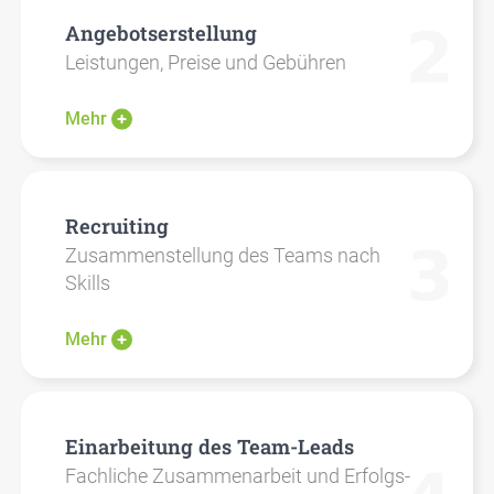
Ange­bots­er­stel­lung
Leis­tun­gen, Prei­se und Gebüh­ren
Mehr
Recrui­ting
Zusam­men­stel­lung des Teams nach
Skills
Mehr
Ein­ar­bei­tung des Team-Leads
Fach­li­che Zusam­men­ar­beit und Erfolgs­