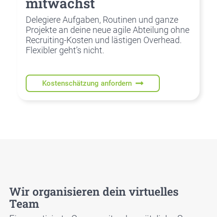
mit­wächst
Dele­gie­re Auf­ga­ben, Rou­ti­nen und gan­ze
Pro­jek­te an dei­ne neue agi­le Abtei­lung ohne
Recrui­ting-Kos­ten und läs­ti­gen Over­head.
Fle­xi­bler geht’s nicht.
Kostenschätzung anfordern
Wir orga­ni­sie­ren dein vir­tu­el­les
Team