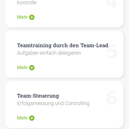
kon­trol­le
Mehr
Team­trai­ning durch den Team-Lead
Auf­ga­ben ein­fach dele­gie­ren
Mehr
Team-Steue­rung
Erfolgs­mes­sung und Con­trol­ling
Mehr