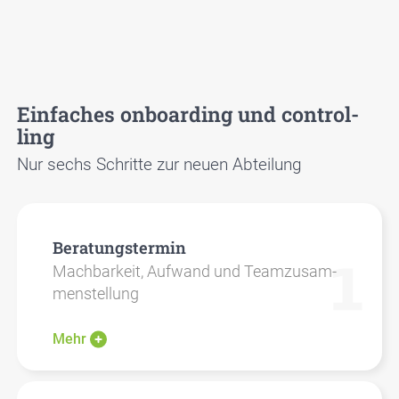
Ein­fa­ches onboar­ding und con­trol­
ling
Nur sechs Schrit­te zur neu­en Abtei­lung
Bera­tungs­ter­min
Mach­bar­keit, Auf­wand und Team­zu­sam­
men­stel­lung
Mehr