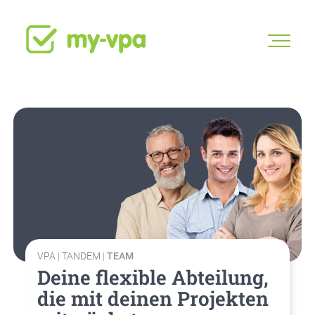
VPA
|
TAN­DEM
|
TEAM
Dei­ne fle­xi­ble Abtei­lung,
die mit dei­nen Pro­jek­ten