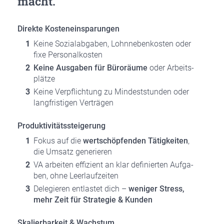
macht.
Direk­te Kos­ten­ein­spa­run­gen
Kei­ne Sozi­al­ab­ga­ben, Lohn­ne­ben­kos­ten oder
fixe Per­so­nal­kos­ten
Kei­ne Aus­ga­ben für Büro­räu­me
oder Arbeits­
plät­ze
Kei­ne Ver­pflich­tung zu Min­dest­stun­den oder
lang­fris­ti­gen Ver­trä­gen
Pro­duk­ti­vi­täts­stei­ge­rung
Fokus auf die
wert­schöp­fen­den Tätig­kei­ten
,
die Umsatz gene­rie­ren
VA arbei­ten effi­zi­ent an klar defi­nier­ten Auf­ga­
ben, ohne Leer­lauf­zei­ten
Dele­gie­ren ent­las­tet dich –
weni­ger Stress,
mehr Zeit für Stra­te­gie & Kun­den
Ska­lier­bar­keit & Wachs­tum