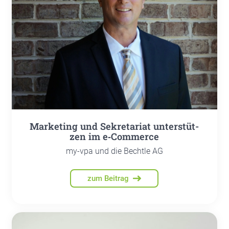
Mar­ke­ting und Sekre­ta­ri­at unter­stüt­
zen im e‑Commerce
my-vpa und die Bechtle AG
zum Beitrag