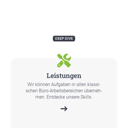
DEEP DIVE
Leis­tun­gen
Wir kön­nen Auf­ga­ben in allen klas­si­
schen Büro-Arbeits­be­rei­chen über­neh­
men. Ent­de­cke unse­re Skills.