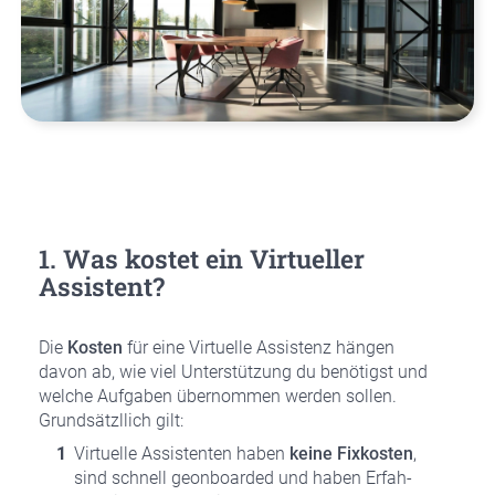
1. Was kos­tet ein Vir­tu­el­ler
Assis­tent?
Die
Kos­ten
für eine Vir­tu­el­le Assis­tenz hän­gen
davon ab, wie viel Unter­stüt­zung du benö­tigst und
wel­che Auf­ga­ben über­nom­men wer­den sol­len.
Grund­sätzl­lich gilt:
Vir­tu­el­le Assis­ten­ten haben
kei­ne Fix­kos­ten
,
sind schnell geon­board­ed und haben Erfah­