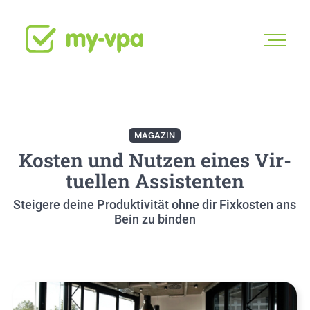
MAGAZIN
Kos­ten und Nut­zen eines Vir­
tu­el­len Assis­ten­ten
Stei­ge­re dei­ne Pro­duk­ti­vi­tät ohne dir Fix­kos­ten ans
Bein zu bin­den