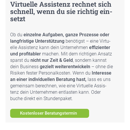
Vir­tu­el­le Assis­tenz rech­net sich
schnell, wenn du sie rich­tig ein­
setzt
Ob du
ein­zel­ne Auf­ga­ben, gan­ze Pro­zes­se oder
lang­fris­ti­ge Unter­stüt­zung
benö­tigst – eine Vir­tu­
el­le Assis­tenz kann dein Unter­neh­men
effi­zi­en­ter
und pro­fi­ta­bler
machen. Mit dem rich­ti­gen Ansatz
sparst du
nicht nur Zeit & Geld
, son­dern kannst
dein Busi­ness
gezielt wei­ter­ent­wi­ckeln
– ohne die
Risi­ken fes­ter Per­so­nal­kos­ten. Wenn du
Inter­es­se
an einer indi­vi­du­el­len Bera­tung hast,
lass es uns
gemein­sam berech­nen, wie eine Vir­tu­el­le Assis­
tenz dein Unter­neh­men ent­las­ten kann. Oder
buche direkt ein Stun­den­pa­ket.
Kostenloser Beratungstermin