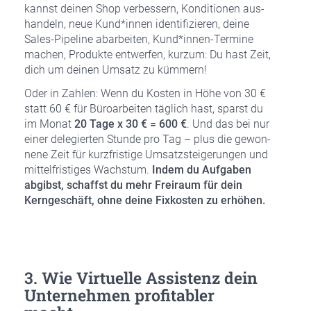
kannst dei­nen Shop ver­bes­sern, Kon­di­tio­nen aus­
han­deln, neue Kund*innen iden­ti­fi­zie­ren, dei­ne
Sales-Pipe­line abar­bei­ten, Kund*innen-Termine
machen, Pro­duk­te ent­wer­fen, kurz­um: Du hast Zeit,
dich um dei­nen Umsatz zu küm­mern!
Oder in Zah­len: Wenn du Kos­ten in Höhe von 30 €
statt 60 € für Büro­ar­bei­ten täg­lich hast, sparst du
im Monat
20 Tage x 30 € = 600 €
. Und das bei nur
einer dele­gier­ten Stun­de pro Tag – plus die gewon­
ne­ne Zeit für kurz­fris­ti­ge Umsatz­stei­ge­run­gen und
mit­tel­fris­ti­ges Wachs­tum.
Indem du Auf­ga­ben
abgibst, schaffst du mehr Frei­raum für dein
Kern­ge­schäft, ohne dei­ne Fix­kos­ten zu erhö­hen.
3. Wie Vir­tu­el­le Assis­tenz dein
Unter­neh­men pro­fi­ta­bler