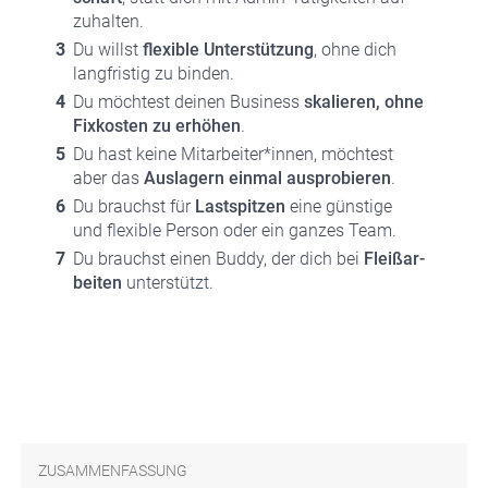
zu­hal­ten.
Du willst
fle­xi­ble Unter­stüt­zung
, ohne dich
lang­fris­tig zu bin­den.
Du möch­test dei­nen Busi­ness
ska­lie­ren, ohne
Fix­kos­ten zu erhö­hen
.
Du hast kei­ne Mitarbeiter*innen, möch­test
aber das
Aus­la­gern ein­mal aus­pro­bie­ren
.
Du brauchst für
Last­spit­zen
eine güns­ti­ge
und fle­xi­ble Per­son oder ein gan­zes Team.
Du brauchst einen Bud­dy, der dich bei
Fleiß­ar­
bei­ten
unter­stützt.
ZUSAMMENFASSUNG