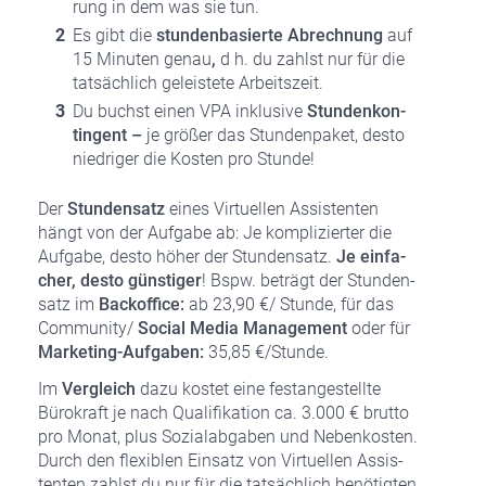
rung in dem was sie tun.
Es gibt die
stun­den­ba­sier­te Abrech­nung
auf
15 Minu­ten genau
,
d h. du zahlst nur für die
tat­säch­lich geleis­te­te Arbeits­zeit.
Du buchst einen VPA inklu­si­ve
Stun­den­kon­
tin­gent –
je grö­ßer das Stun­den­pa­ket, des­to
nied­ri­ger die Kos­ten pro Stun­de!
Der
Stun­den­satz
eines Vir­tu­el­len Assis­ten­ten
hängt von der Auf­ga­be ab: Je kom­pli­zier­ter die
Auf­ga­be, des­to höher der Stun­den­satz.
Je ein­fa­
cher, des­to güns­ti­ger
! Bspw. beträgt der Stun­den­
satz im
Back­of­fice:
ab 23,90 €/ Stun­de, für das
Community/
Social Media Manage­ment
oder für
Mar­ke­ting-Auf­ga­ben:
35,85 €/Stunde.
Im
Ver­gleich
dazu kos­tet eine fest­an­ge­stell­te
Büro­kraft je nach Qua­li­fi­ka­ti­on ca. 3.000 € brut­to
pro Monat, plus Sozi­al­ab­ga­ben und Neben­kos­ten.
Durch den fle­xi­blen Ein­satz von Vir­tu­el­len Assis­
ten­ten zahlst du nur für die tat­säch­lich benö­tig­ten