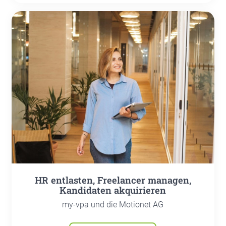
HR ent­las­ten, Free­lan­cer mana­gen,
Kan­di­da­ten akqui­rie­ren
my-vpa und die Motionet AG