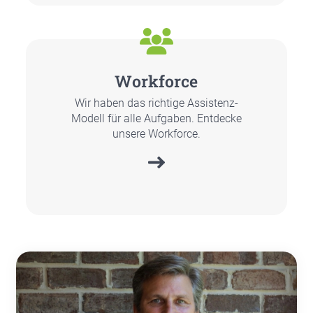
Work­force
Wir haben das rich­ti­ge Assis­tenz-
Modell für alle Auf­ga­ben. Ent­de­cke
unse­re Work­force.