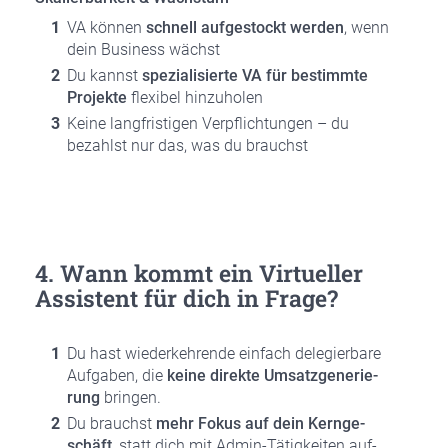
VA kön­nen
schnell auf­ge­stockt wer­den
, wenn
dein Busi­ness wächst
Du kannst
spe­zia­li­sier­te VA für bestimm­te
Pro­jek­te
fle­xi­bel hin­zu­ho­len
Kei­ne lang­fris­ti­gen Ver­pflich­tun­gen – du
bezahlst nur das, was du brauchst
4. Wann kommt ein Vir­tu­el­ler
Assis­tent für dich in Fra­ge?
Du hast wie­der­keh­ren­de ein­fach dele­gier­ba­re
Auf­ga­ben, die
kei­ne direk­te Umsatz­ge­ne­rie­
rung
brin­gen.
Du brauchst
mehr Fokus auf dein Kern­ge­
schäft
, statt dich mit Admin-Tätig­kei­ten auf­