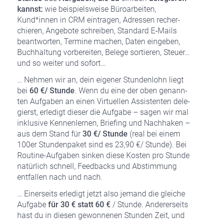
kannst:
wie bei­spiels­wei­se Büro­ar­bei­ten,
Kund*innen in CRM ein­tra­gen, Adres­sen recher­
chie­ren, Ange­bo­te schrei­ben, Stan­dard E‑Mails
beant­wor­ten, Ter­mi­ne machen, Daten ein­ge­ben,
Buch­hal­tung vor­be­rei­ten, Bele­ge sor­tie­ren, Steu­er…
und so weiter und sofort…
… Neh­men wir an, dein eige­ner Stun­den­lohn liegt
bei
60 €/ Stun­de
. Wenn du eine der oben genann­
ten Auf­ga­ben an einen Vir­tu­el­len Assis­ten­ten dele­
gierst, erle­digt die­ser die Auf­ga­be – sagen wir mal
inklu­si­ve Ken­nen­ler­nen, Brie­fing und Nach­ha­ken –
aus dem Stand für
30 €/ Stun­de
(real bei einem
100er Stun­den­pa­ket sind es 23,90 €/ Stun­de). Bei
Rou­ti­ne-Auf­ga­ben sin­ken die­se Kos­ten pro Stun­de
natür­lich schnell, Feed­backs und Abstim­mung
ent­fal­len nach und nach.
… Einer­seits erle­digt jetzt also jemand die glei­che
Auf­ga­be
für 30 € statt 60 €
/ Stun­de. Ande­rer­seits
hast du in die­sen gewon­ne­nen Stun­den Zeit, und