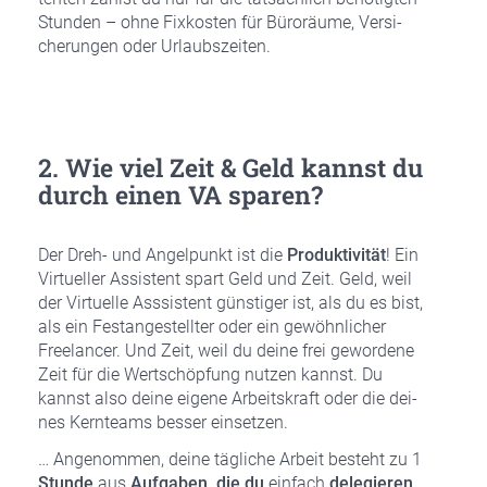
Stun­den – ohne Fix­kos­ten für Büro­räu­me, Ver­si­
che­run­gen oder Urlaubs­zei­ten.
2. Wie viel Zeit & Geld kannst du
durch einen VA spa­ren?
Der Dreh- und Angel­punkt ist die
Pro­duk­ti­vi­tät
! Ein
Vir­tu­el­ler Assis­tent spart Geld und Zeit. Geld, weil
der Vir­tu­el­le Ass­sis­tent güns­ti­ger ist, als du es bist,
als ein Fest­an­ge­stell­ter oder ein gewöhn­li­cher
Free­lan­cer. Und Zeit, weil du dei­ne frei gewor­de­ne
Zeit für die Wert­schöp­fung nut­zen kannst. Du
kannst also dei­ne eige­ne Arbeits­kraft oder die dei­
nes Kern­teams bes­ser ein­set­zen.
… Ange­nom­men, dei­ne täg­li­che Arbeit besteht zu 1
Stun­de
aus
Auf­ga­ben, die du
ein­fach
dele­gie­ren