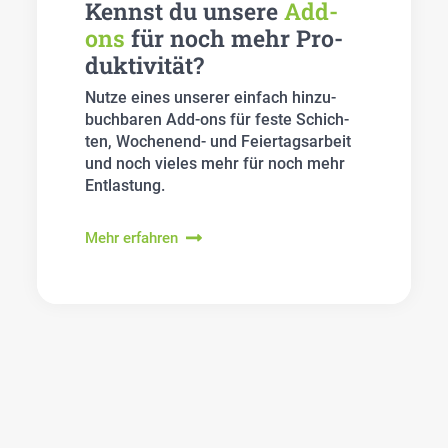
Kennst du unse­re
Add-
ons
für noch mehr Pro­
duk­ti­vi­tät?
Nut­ze eines unse­rer ein­fach hin­zu­
buch­ba­ren Add-ons für fes­te Schich­
ten, Wochen­end- und Fei­er­tags­ar­beit
und noch vie­les mehr für noch mehr
Ent­las­tung.
Mehr erfahren