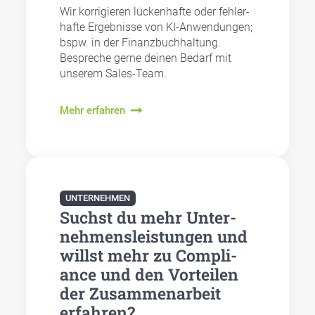
Wir kor­ri­gie­ren lücken­haf­te oder feh­ler­
haf­te Ergeb­nis­se von KI-Anwen­dun­gen;
bspw. in der Finanz­buch­hal­tung.
Bespre­che ger­ne dei­nen Bedarf mit
unse­rem Sales-Team.
Mehr erfahren
UNTERNEHMEN
Suchst du mehr Unter­
neh­mens­leis­tun­gen und
willst mehr zu Com­pli­
ance und den Vor­tei­len
der Zusam­men­ar­beit
erfah­ren?