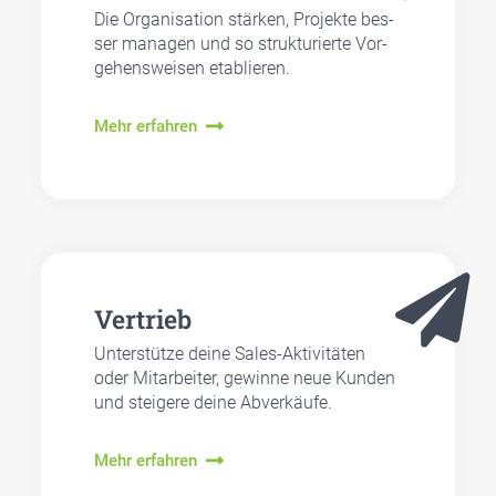
Die Orga­ni­sa­ti­on stär­ken, Pro­jek­te bes­
ser mana­gen und so struk­tu­rier­te Vor­
ge­hens­wei­sen eta­blie­ren.
Mehr erfahren
Ver­trieb
Unter­stüt­ze dei­ne Sales-Akti­vi­tä­ten
oder Mit­ar­bei­ter, gewin­ne neue Kun­den
und stei­ge­re dei­ne Abver­käu­fe.
Mehr erfahren