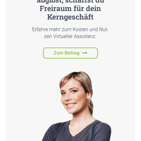
Frei­raum für dein
Kern­ge­schäft
Erfah­re mehr zum Kos­ten und Nut­
zen Vir­tu­el­ler Assis­tenz.
Zum Beitrag