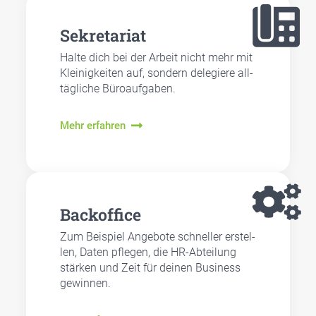
Sekre­ta­ri­at
Hal­te dich bei der Arbeit nicht mehr mit
Klei­nig­kei­ten auf, son­dern dele­gie­re all­
täg­li­che Büro­auf­ga­ben.
Mehr erfahren
Back­of­fice
Zum Bei­spiel Ange­bo­te schnel­ler erstel­
len, Daten pfle­gen, die HR-Abtei­lung
stär­ken und Zeit für dei­nen Busi­ness
gewin­nen.