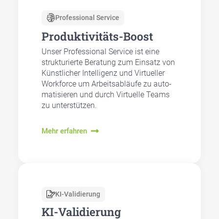
Pro­fes­sio­nal Ser­vice
Pro­duk­ti­vi­täts-Boost
Unser Pro­fes­sio­nal Ser­vice ist eine
struk­tu­rier­te Bera­tung zum Ein­satz von
Künst­li­cher Intel­li­genz und Vir­tu­el­ler
Work­force um Arbeits­ab­läu­fe zu auto­
ma­ti­sie­ren und durch Vir­tu­el­le Teams
zu unter­stüt­zen.
Mehr erfahren
KI-Vali­die­rung
KI-Vali­die­rung