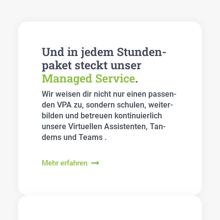
Und in jedem Stun­den­
pa­ket steckt unser
Mana­ged Ser­vice
.
Wir wei­sen dir nicht nur einen pas­sen­
den VPA zu, son­dern schu­len, wei­ter­
bil­den und betreu­en kon­ti­nu­ier­lich
unse­re Vir­tu­el­len Assis­ten­ten, Tan­
dems und Teams .
Mehr erfahren