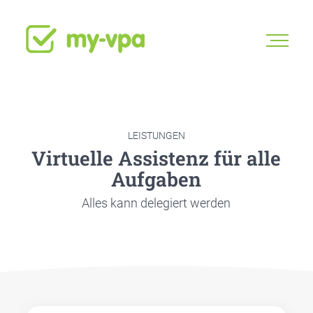
LEISTUNGEN
Vir­tu­el­le Assis­tenz für alle
Auf­ga­ben
Alles kann dele­giert wer­den