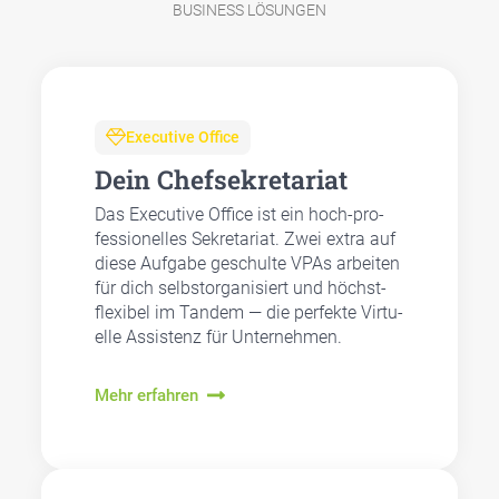
BUSINESS LÖSUNGEN
Exe­cu­ti­ve Office
Dein Chef­se­kre­ta­ri­at
Das Exe­cu­ti­ve Office ist ein hoch-pro­
fes­sio­nel­les Sekre­ta­ri­at. Zwei extra auf
die­se Auf­ga­be geschul­te VPAs arbei­ten
für dich selbst­or­ga­ni­siert und höchst­
fle­xi­bel im Tan­dem — die per­fek­te Vir­tu­
el­le Assis­tenz für Unter­neh­men.
Mehr erfahren