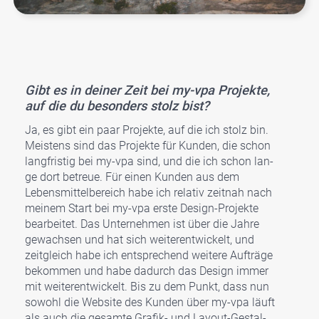
Gibt es in dei­ner Zeit bei my-vpa Pro­jek­te,
auf die du beson­ders stolz bist?
Ja, es gibt ein paar Pro­jek­te, auf die ich stolz bin.
Meis­tens sind das Pro­jek­te für Kun­den, die schon
lang­fris­tig bei my-vpa sind, und die ich schon lan­
ge dort betreue. Für einen Kun­den aus dem
Lebens­mit­tel­be­reich habe ich rela­tiv zeit­nah nach
mei­nem Start bei my-vpa ers­te Design-Pro­jek­te
bear­bei­tet. Das Unter­neh­men ist über die Jah­re
gewach­sen und hat sich wei­ter­ent­wi­ckelt, und
zeit­gleich habe ich ent­spre­chend wei­te­re Auf­trä­ge
bekom­men und habe dadurch das Design immer
mit wei­ter­ent­wi­ckelt. Bis zu dem Punkt, dass nun
sowohl die Web­site des Kun­den über my-vpa läuft
als auch die gesam­te Gra­fik- und Lay­out-Gestal­