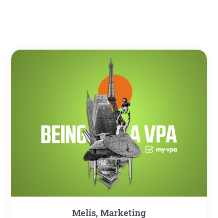
Melis, Mar­ke­ting