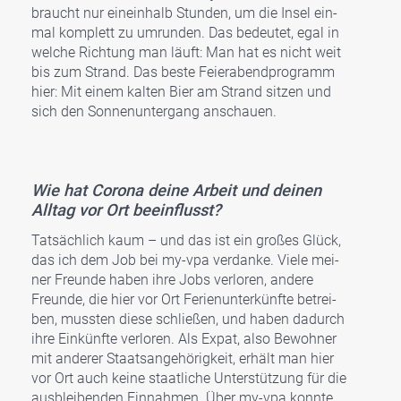
braucht nur ein­ein­halb Stun­den, um die Insel ein­
mal kom­plett zu umrun­den. Das bedeu­tet, egal in
wel­che Rich­tung man läuft: Man hat es nicht weit
bis zum Strand. Das bes­te Fei­er­abend­pro­gramm
hier: Mit einem kal­ten Bier am Strand sit­zen und
sich den Son­nen­un­ter­gang anschau­en.
Wie hat Coro­na dei­ne Arbeit und dei­nen
All­tag vor Ort beein­flusst?
Tat­säch­lich kaum – und das ist ein gro­ßes Glück,
das ich dem Job bei my-vpa ver­dan­ke. Vie­le mei­
ner Freun­de haben ihre Jobs ver­lo­ren, ande­re
Freun­de, die hier vor Ort Feri­en­un­ter­künf­te betrei­
ben, muss­ten die­se schlie­ßen, und haben dadurch
ihre Ein­künf­te ver­lo­ren. Als Expat, also Bewoh­ner
mit ande­rer Staats­an­ge­hö­rig­keit, erhält man hier
vor Ort auch kei­ne staat­li­che Unter­stüt­zung für die
aus­blei­ben­den Ein­nah­men. Über my-vpa konn­te