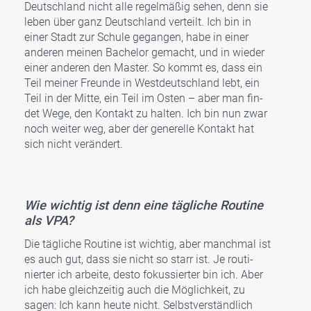
Deutsch­land nicht alle regel­mä­ßig sehen, denn sie
leben über ganz Deutsch­land ver­teilt. Ich bin in
einer Stadt zur Schu­le gegan­gen, habe in einer
ande­ren mei­nen Bache­lor gemacht, und in wie­der
einer ande­ren den Mas­ter. So kommt es, dass ein
Teil mei­ner Freun­de in West­deutsch­land lebt, ein
Teil in der Mit­te, ein Teil im Osten – aber man fin­
det Wege, den Kon­takt zu hal­ten. Ich bin nun zwar
noch weiter weg, aber der gene­rel­le Kon­takt hat
sich nicht ver­än­dert.
Wie wich­tig ist denn eine täg­li­che Rou­ti­ne
als VPA?
Die täg­li­che Rou­ti­ne ist wich­tig, aber manch­mal ist
es auch gut, dass sie nicht so starr ist. Je rou­ti­
nier­ter ich arbei­te, des­to fokus­sier­ter bin ich. Aber
ich habe gleich­zei­tig auch die Mög­lich­keit, zu
sagen: Ich kann heu­te nicht. Selbst­ver­ständ­lich