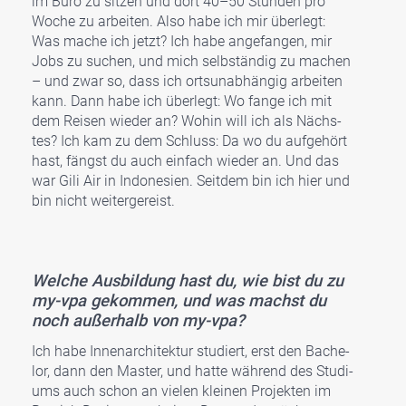
im Büro zu sit­zen und dort 40–50 Stun­den pro
Woche zu arbei­ten. Also habe ich mir über­legt:
Was mache ich jetzt? Ich habe ange­fan­gen, mir
Jobs zu suchen, und mich selb­stän­dig zu machen
– und zwar so, dass ich orts­un­ab­hän­gig arbei­ten
kann. Dann habe ich über­legt: Wo fan­ge ich mit
dem Rei­sen wie­der an? Wohin will ich als Nächs­
tes? Ich kam zu dem Schluss: Da wo du auf­ge­hört
hast, fängst du auch ein­fach wie­der an. Und das
war Gili Air in Indo­ne­si­en. Seit­dem bin ich hier und
bin nicht wei­ter­ge­reist.
Wel­che Aus­bil­dung hast du, wie bist du zu
my-vpa gekom­men, und was machst du
noch außer­halb von my-vpa?
Ich habe Innen­ar­chi­tek­tur stu­diert, erst den Bache­
lor, dann den Mas­ter, und hat­te wäh­rend des Stu­di­
ums auch schon an vie­len klei­nen Pro­jek­ten im