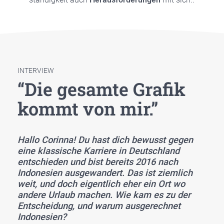
INTERVIEW
“Die gesam­te Gra­fik
kommt von mir.”
Hal­lo Corin­na! Du hast dich bewusst gegen
eine klas­si­sche Kar­rie­re in Deutsch­land
ent­schie­den und bist bereits 2016 nach
Indo­ne­si­en aus­ge­wan­dert. Das ist ziem­lich
weit, und doch eigent­lich eher ein Ort wo
ande­re Urlaub machen. Wie kam es zu der
Ent­schei­dung, und war­um aus­ge­rech­net
Indo­ne­si­en?