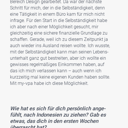
Bereich Design gear­bei­tet. Da war der nächs­te
Schritt für mich, der in die Selb­stän­dig­keit, denn
eine Tätig­keit in einem Büro kam für mich nicht
infra­ge. Für den Start in die Selb­stän­dig­keit habe
ich aber nach einer Mög­lich­keit gesucht, mir
gleich­zei­tig eine siche­re finan­zi­el­le Grund­la­ge zu
schaf­fen. Gera­de, weil ich zu die­sem Zeit­punkt ja
auch wie­der ins Aus­land rei­sen woll­te. Ich wuss­te,
mit der Selb­stän­dig­keit kann man sei­nen Lebens­
un­ter­halt ganz gut bestrei­ten, aber ich woll­te ein
gewis­ses regel­mä­ßi­ges Ein­kom­men haben, auf
das ich mich ver­las­sen kann – auch wenn ich
kurz­zei­tig mal kei­ne eige­nen Kun­den haben soll­te.
Mit my-vpa habe ich die­se Mög­lich­keit.
Wie hat es sich für dich per­sön­lich ange­
fühlt, nach Indo­ne­si­en zu zie­hen? Gab es
etwas, das dich in den ers­ten Wochen
über­rascht hat?