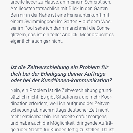
arbei­te lie­ber zu Hau­se, an mei­nem Schreib­tisch.
Am liebs­ten tat­säch­lich mit Blick in den Gar­ten.
Bei mir in der Nähe ist eine Feri­en­un­ter­kunft mit
einem Swim­ming­pool im Gar­ten – auf dem Was­
ser im Pool sehe ich dann manch­mal die Son­ne
glit­zern, das ist ein tol­ler Anblick. Mehr braucht es
eigent­lich auch gar nicht.
Ist die Zeit­ver­schie­bung ein Pro­blem für
dich bei der Erle­di­gung dei­ner Auf­trä­ge
oder bei der Kund*innen-kommunikation?
Nein, ein Pro­blem ist die Zeit­ver­schie­bung grund­
sätz­lich nicht. Es gibt Situa­tio­nen, die mehr Koor­
di­na­ti­on erfor­dern, weil ich auf­grund der Zeit­ver­
schie­bung ab nach­mit­tags deut­scher Zeit nicht
mehr erreich­bar bin. Ich arbei­te dafür mor­gens,
und habe auch die Mög­lich­keit, drin­gen­de Auf­trä­
ge “über Nacht” für Kun­den fer­tig zu stel­len. Da ist