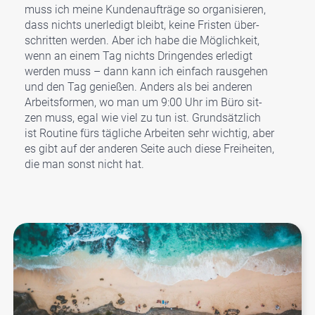
muss ich mei­ne Kun­den­auf­trä­ge so orga­ni­sie­ren,
dass nichts uner­le­digt bleibt, kei­ne Fris­ten über­
schrit­ten wer­den. Aber ich habe die Mög­lich­keit,
wenn an einem Tag nichts Drin­gen­des erle­digt
wer­den muss – dann kann ich ein­fach raus­ge­hen
und den Tag genie­ßen. Anders als bei ande­ren
Arbeits­for­men, wo man um 9:00 Uhr im Büro sit­
zen muss, egal wie viel zu tun ist. Grund­sätz­lich
ist Rou­ti­ne fürs täg­li­che Arbei­ten sehr wich­tig, aber
es gibt auf der ande­ren Sei­te auch die­se Frei­hei­ten,
die man sonst nicht hat.