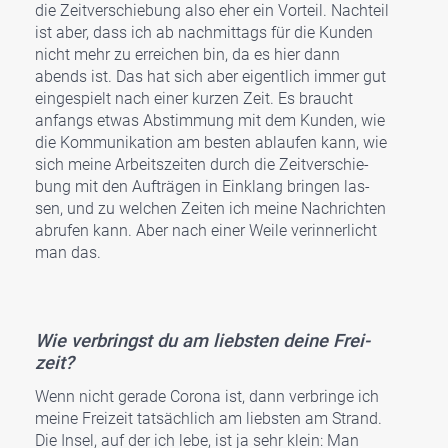
die Zeit­ver­schie­bung also eher ein Vor­teil. Nach­teil
ist aber, dass ich ab nach­mit­tags für die Kun­den
nicht mehr zu errei­chen bin, da es hier dann
abends ist. Das hat sich aber eigent­lich immer gut
ein­ge­spielt nach einer kur­zen Zeit. Es braucht
anfangs etwas Abstim­mung mit dem Kun­den, wie
die Kom­mu­ni­ka­ti­on am bes­ten ablau­fen kann, wie
sich mei­ne Arbeits­zei­ten durch die Zeit­ver­schie­
bung mit den Auf­trä­gen in Ein­klang brin­gen las­
sen, und zu wel­chen Zei­ten ich mei­ne Nach­rich­ten
abru­fen kann. Aber nach einer Wei­le ver­in­ner­licht
man das.
Wie ver­bringst du am liebs­ten dei­ne Frei­
zeit?
Wenn nicht gera­de Coro­na ist, dann ver­brin­ge ich
mei­ne Frei­zeit tat­säch­lich am liebs­ten am Strand.
Die Insel, auf der ich lebe, ist ja sehr klein: Man