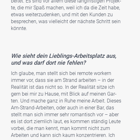
bei­tet. Es sind vor allem die­se lang­fris­ti­gen Pro­jek­
te, die mir Spaß machen, weil ich da die Zeit habe,
etwas wei­ter­zu­den­ken, und mit den Kun­den zu
bespre­chen, was viel­leicht der nächs­te Schritt sein
könn­te.
Wie sieht dein Lieb­lings-Arbeits­platz aus,
und was darf dort nie feh­len?
Ich glau­be, man stellt sich bei remo­te workern
immer vor, dass sie am Strand arbei­ten – in der
Rea­li­tät ist das nicht so. In der Rea­li­tät sit­ze ich
gern bei mir zu Hau­se, mit Blick auf mei­nen Gar­
ten. Und mache ganz in Ruhe mei­ne Arbeit. Die­ses
Am-Strand-Arbei­ten, oder auch in einer Bar, das
stellt man sich immer sehr roman­tisch vor – aber
es ist dort ziem­lich laut, es kom­men stän­dig Leu­te
vor­bei, die man kennt, man kommt nicht zum
Arbei­ten und kann sich kaum kon­zen­trie­ren. Ich