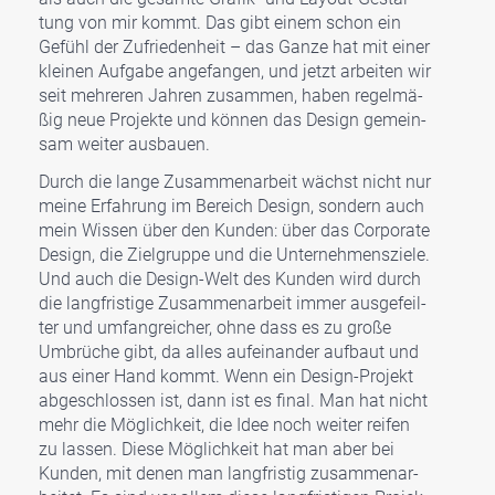
tung von mir kommt. Das gibt einem schon ein
Gefühl der Zufrie­den­heit – das Gan­ze hat mit einer
klei­nen Auf­ga­be ange­fan­gen, und jetzt arbei­ten wir
seit meh­re­ren Jah­ren zusam­men, haben regel­mä­
ßig neue Pro­jek­te und kön­nen das Design gemein­
sam weiter aus­bau­en.
Durch die lan­ge Zusam­men­ar­beit wächst nicht nur
mei­ne Erfah­rung im Bereich Design, son­dern auch
mein Wis­sen über den Kun­den: über das Cor­po­ra­te
Design, die Ziel­grup­pe und die Unter­neh­mens­zie­le.
Und auch die Design-Welt des Kun­den wird durch
die lang­fris­ti­ge Zusam­men­ar­beit immer aus­ge­feil­
ter und umfang­rei­cher, ohne dass es zu gro­ße
Umbrü­che gibt, da alles auf­ein­an­der auf­baut und
aus einer Hand kommt. Wenn ein Design-Pro­jekt
abge­schlos­sen ist, dann ist es final. Man hat nicht
mehr die Mög­lich­keit, die Idee noch weiter rei­fen
zu las­sen. Die­se Mög­lich­keit hat man aber bei
Kun­den, mit denen man lang­fris­tig zusam­men­ar­