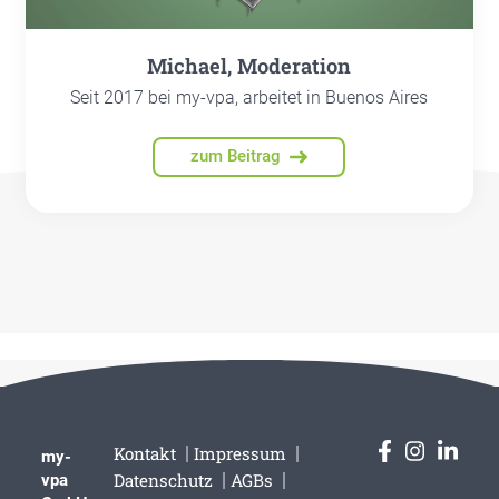
Micha­el, Mode­ra­ti­on
Seit 2017 bei my-vpa, arbeitet in Buenos Aires
zum Beitrag
Kon­takt
Impres­sum
my-
Daten­schutz
AGBs
vpa