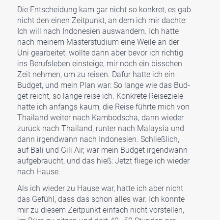
Die Ent­schei­dung kam gar nicht so kon­kret, es gab
nicht den einen Zeit­punkt, an dem ich mir dach­te:
Ich will nach Indo­ne­si­en aus­wan­dern. Ich hat­te
nach mei­nem Mas­ter­stu­di­um eine Wei­le an der
Uni gear­bei­tet, woll­te dann aber bevor ich rich­tig
ins Berufs­le­ben ein­stei­ge, mir noch ein biss­chen
Zeit neh­men, um zu rei­sen. Dafür hat­te ich ein
Bud­get, und mein Plan war: So lan­ge wie das Bud­
get reicht, so lan­ge rei­se ich. Kon­kre­te Rei­se­zie­le
hat­te ich anfangs kaum, die Rei­se führ­te mich von
Thai­land weiter nach Kam­bo­dscha, dann wie­der
zurück nach Thai­land, run­ter nach Malay­sia und
dann irgend­wann nach Indo­ne­si­en. Schließ­lich,
auf Bali und Gili Air, war mein Bud­get irgend­wann
auf­ge­braucht, und das hieß: Jetzt flie­ge ich wie­der
nach Hau­se.
Als ich wie­der zu Hau­se war, hat­te ich aber nicht
das Gefühl, dass das schon alles war. Ich konn­te
mir zu die­sem Zeit­punkt ein­fach nicht vor­stel­len,