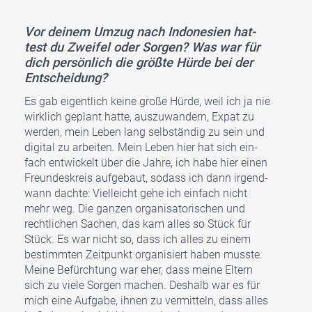
Vor dei­nem Umzug nach Indo­ne­si­en hat­
test du Zwei­fel oder Sor­gen? Was war für
dich per­sön­lich die größ­te Hür­de bei der
Ent­schei­dung?
Es gab eigent­lich kei­ne gro­ße Hür­de, weil ich ja nie
wirk­lich geplant hat­te, aus­zu­wan­dern, Expat zu
wer­den, mein Leben lang selb­stän­dig zu sein und
digi­tal zu arbei­ten. Mein Leben hier hat sich ein­
fach ent­wi­ckelt über die Jah­re, ich habe hier einen
Freun­des­kreis auf­ge­baut, sodass ich dann irgend­
wann dach­te: Viel­leicht gehe ich ein­fach nicht
mehr weg. Die gan­zen orga­ni­sa­to­ri­schen und
recht­li­chen Sachen, das kam alles so Stück für
Stück. Es war nicht so, dass ich alles zu einem
bestimm­ten Zeit­punkt orga­ni­siert haben muss­te.
Mei­ne Befürch­tung war eher, dass mei­ne Eltern
sich zu vie­le Sor­gen machen. Des­halb war es für
mich eine Auf­ga­be, ihnen zu ver­mit­teln, dass alles