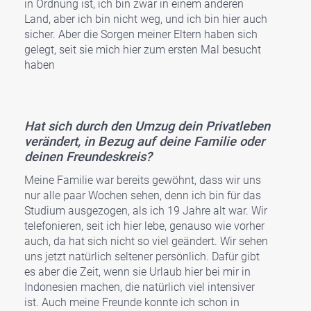
in Ord­nung ist, ich bin zwar in einem ande­ren
Land, aber ich bin nicht weg, und ich bin hier auch
sicher. Aber die Sor­gen mei­ner Eltern haben sich
gelegt, seit sie mich hier zum ers­ten Mal besucht
haben
Hat sich durch den Umzug dein Pri­vat­le­ben
ver­än­dert, in Bezug auf dei­ne Fami­lie oder
dei­nen Freun­des­kreis?
Mei­ne Fami­lie war bereits gewöhnt, dass wir uns
nur alle paar Wochen sehen, denn ich bin für das
Stu­di­um aus­ge­zo­gen, als ich 19 Jah­re alt war. Wir
tele­fo­nie­ren, seit ich hier lebe, genau­so wie vor­her
auch, da hat sich nicht so viel geän­dert. Wir sehen
uns jetzt natür­lich sel­te­ner per­sön­lich. Dafür gibt
es aber die Zeit, wenn sie Urlaub hier bei mir in
Indo­ne­si­en machen, die natür­lich viel inten­si­ver
ist. Auch mei­ne Freun­de konn­te ich schon in