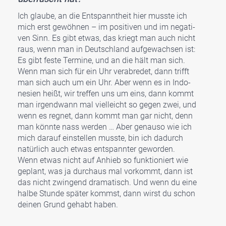
Ich glau­be, an die Ent­spannt­heit hier muss­te ich
mich erst gewöh­nen – im posi­ti­ven und im nega­ti­
ven Sinn. Es gibt etwas, das kriegt man auch nicht
raus, wenn man in Deutsch­land auf­ge­wach­sen ist:
Es gibt fes­te Ter­mi­ne, und an die hält man sich.
Wenn man sich für ein Uhr ver­ab­re­det, dann trifft
man sich auch um ein Uhr. Aber wenn es in Indo­
ne­si­en heißt, wir tref­fen uns um eins, dann kommt
man irgend­wann mal viel­leicht so gegen zwei, und
wenn es reg­net, dann kommt man gar nicht, denn
man könn­te nass wer­den … Aber genau­so wie ich
mich dar­auf ein­stel­len muss­te, bin ich dadurch
natür­lich auch etwas ent­spann­ter gewor­den.
Wenn etwas nicht auf Anhieb so funk­tio­niert wie
geplant, was ja durch­aus mal vor­kommt, dann ist
das nicht zwin­gend dra­ma­tisch. Und wenn du eine
hal­be Stun­de spä­ter kommst, dann wirst du schon
dei­nen Grund gehabt haben.