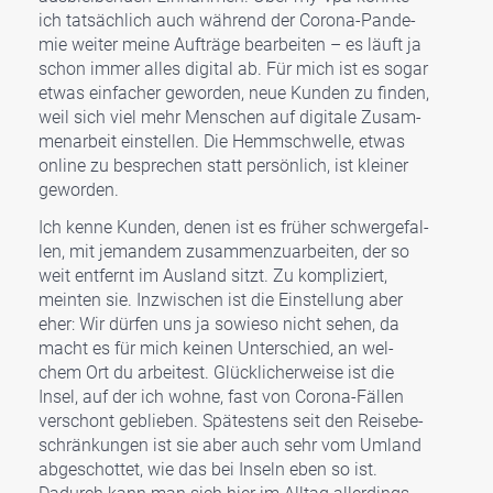
ich tat­säch­lich auch wäh­rend der Coro­na-Pan­de­
mie weiter mei­ne Auf­trä­ge bear­bei­ten – es läuft ja
schon immer alles digi­tal ab. Für mich ist es sogar
etwas ein­fa­cher gewor­den, neue Kun­den zu fin­den,
weil sich viel mehr Men­schen auf digi­ta­le Zusam­
men­ar­beit ein­stel­len. Die Hemm­schwel­le, etwas
online zu bespre­chen statt per­sön­lich, ist klei­ner
gewor­den.
Ich ken­ne Kun­den, denen ist es frü­her schwer­ge­fal­
len, mit jeman­dem zusam­men­zu­ar­bei­ten, der so
weit ent­fernt im Aus­land sitzt. Zu kom­pli­ziert,
mein­ten sie. Inzwi­schen ist die Ein­stel­lung aber
eher: Wir dür­fen uns ja sowie­so nicht sehen, da
macht es für mich kei­nen Unter­schied, an wel­
chem Ort du arbei­test. Glück­li­cher­wei­se ist die
Insel, auf der ich woh­ne, fast von Coro­na-Fäl­len
ver­schont geblie­ben. Spä­tes­tens seit den Rei­se­be­
schrän­kun­gen ist sie aber auch sehr vom Umland
abge­schot­tet, wie das bei Inseln eben so ist.