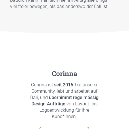
Dadurch kann man sich hier im All­tag aller­dings
viel frei­er bewe­gen, als das anders­wo der Fall ist.
Corin­na
Corin­na ist
seit 2016
Teil unse­rer
Com­mu­ni­ty, lebt und arbei­tet auf
Bali, und
über­nimmt regel­mäs­sig
Design-Auf­trä­ge
von Lay­out- bis
Logo­ent­wick­lung für ihre
Kund*innen.