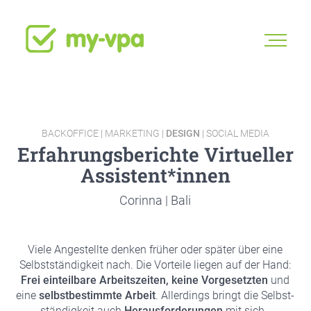
BACKOFFICE
|
MARKETING
|
DESIGN
|
SOCIAL MEDIA
Erfah­rungs­be­rich­te Vir­tu­el­ler
Assistent*innen
Corin­na | Bali
Vie­le Ange­stell­te den­ken frü­her oder spä­ter über eine
Selbst­stän­dig­keit nach. Die Vor­tei­le lie­gen auf der Hand:
Frei ein­teil­ba­re Arbeits­zei­ten, kei­ne Vor­ge­setz­ten
und
eine
selbst­be­stimm­te Arbeit
. Aller­dings bringt die Selbst­
stän­dig­keit auch
Her­aus­for­de­run­gen
mit sich..