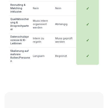
Recruiting &
✓
Matching
Nein
Nein
inklusive
Qualitätssicher
Muss intern
ung &
✓
organisiert
Abhängig
Ansprechpartn
werden
er
Datenschutzpr
Intern zu
Muss geprüft
✓
ozesse & KI-
regeln
werden
Leitlinien
Skalierung auf
mehrere
✓
Langsam
Begrenzt
Rollen/Persone
n