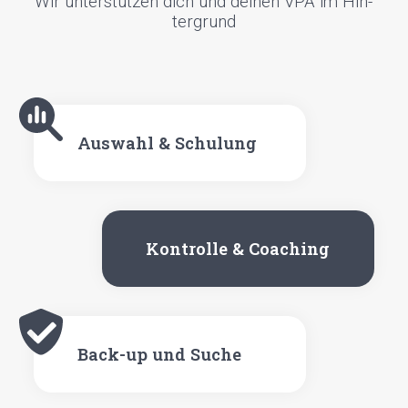
Wir unter­stüt­zen dich und dei­nen VPA im Hin­
ter­grund
Aus­wahl & Schu­lung
Kon­trol­le & Coa­ching
Back-up und Suche