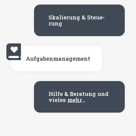
Ska­lie­rung & Steue­
rung
Auf­ga­ben­ma­nage­ment
Hil­fe & Bera­tung und
vie­les
mehr
…