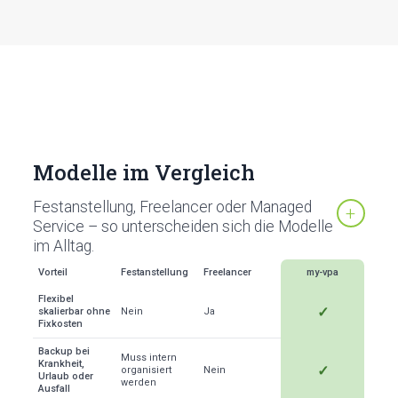
Modelle im Vergleich
Festanstellung, Freelancer oder Managed
Service – so unterscheiden sich die Modelle
im Alltag.
Vorteil
Festanstellung
Freelancer
my-vpa
Flexibel
✓
skalierbar ohne
Nein
Ja
Fixkosten
Backup bei
Muss intern
Krankheit,
✓
organisiert
Nein
Urlaub oder
werden
Ausfall