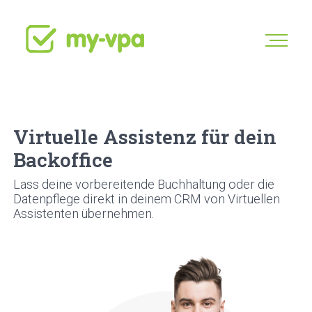
Vir­tu­el­le Assis­tenz für dein
Back­of­fice
Lass dei­ne vor­be­rei­ten­de Buch­hal­tung oder die
Daten­pfle­ge direkt in dei­nem CRM von Vir­tu­el­len
Assis­ten­ten über­neh­men.