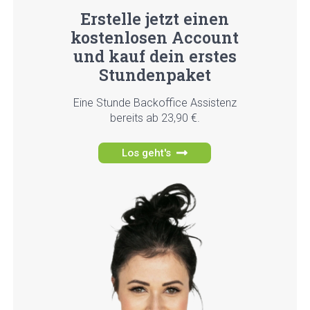
Erstel­le jetzt einen
kos­ten­lo­sen Account
und kauf dein ers­tes
Stun­den­pa­ket
Eine Stun­de Back­of­fice Assis­tenz
bereits ab 23,90 €.
Los geht's