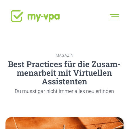
MAGA­ZIN
Best Prac­ti­ces für die Zusam­
men­ar­beit mit Vir­tu­el­len
Assis­ten­ten
Du musst gar nicht immer alles neu erfin­den