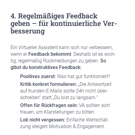
4. Regel­mä­ßi­ges Feed­back
geben – für kon­ti­nu­ier­li­che Ver­
bes­se­rung
Ein Vir­tu­el­ler Assis­tent kann sich nur ver­bes­sern,
wenn er
Feed­back bekommt
. Des­halb ist es wich­
tig, regel­mä­ßig Rück­mel­dun­gen zu geben.
So
gibst du kon­struk­ti­ves Feed­back:
Posi­ti­ves zuerst:
Was hat gut funk­tio­niert?
Kri­tik kon­kret for­mu­lie­ren:
„Die Ant­wort­zeit
auf Kun­den-E-Mails soll­te 24h nicht über­
schrei­ten“ statt „Du bist zu lang­sam.“
Offen für Rück­fra­gen sein:
VA soll­ten sich
trau­en, um Klar­stel­lun­gen zu bit­ten.
Lob nicht ver­ges­sen:
Ein­fa­che Wert­schät­
zung stei­gert Moti­va­ti­on & Enga­ge­ment.