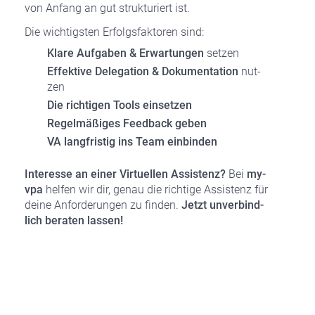
von Anfang an gut struk­tu­riert ist.
Die wich­tigs­ten Erfolgs­fak­to­ren sind:
Kla­re Auf­ga­ben & Erwar­tun­gen
set­zen
Effek­ti­ve Dele­ga­ti­on & Doku­men­ta­ti­on
nut­
zen
Die rich­ti­gen Tools ein­set­zen
Regel­mä­ßi­ges Feed­back geben
VA lang­fris­tig ins Team ein­bin­den
Inter­es­se an einer Vir­tu­el­len Assis­tenz?
Bei
my-
vpa
hel­fen wir dir, genau die rich­ti­ge Assis­tenz für
dei­ne Anfor­de­run­gen zu fin­den.
Jetzt unver­bind­
lich bera­ten las­sen!