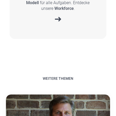
Modell
für alle Auf­ga­ben. Ent­de­cke
unse­re
Work­force
.
WEITERE THEMEN