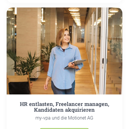
HR ent­las­ten, Free­lan­cer mana­gen,
Kan­di­da­ten akqui­rie­ren
my-vpa und die Motionet AG