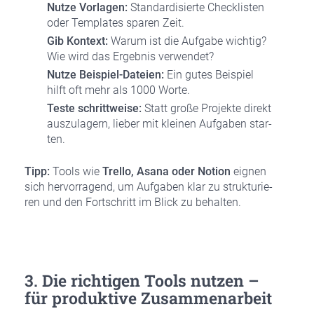
Nut­ze Vor­la­gen:
Stan­dar­di­sier­te Check­lis­ten
oder Tem­pla­tes spa­ren Zeit.
Gib Kon­text:
War­um ist die Auf­ga­be wich­tig?
Wie wird das Ergeb­nis ver­wen­det?
Nut­ze Bei­spiel-Datei­en:
Ein gutes Bei­spiel
hilft oft mehr als 1000 Wor­te.
Tes­te schritt­wei­se:
Statt gro­ße Pro­jek­te direkt
aus­zu­la­gern, lie­ber mit klei­nen Auf­ga­ben star­
ten.
Tipp:
Tools wie
Trel­lo, Asa­na oder Noti­on
eig­nen
sich her­vor­ra­gend, um Auf­ga­ben klar zu struk­tu­rie­
ren und den Fort­schritt im Blick zu behal­ten.
3. Die rich­ti­gen Tools nut­zen –
für pro­duk­ti­ve Zusam­men­ar­beit