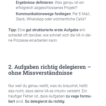
Ergeb­nis­se defi­nie­ren
: Was genau ist ein
erfolg­reich abge­schlos­se­nes Pro­jekt?
Kom­mu­ni­ka­ti­ons­we­ge fest­le­gen
: Per E‑Mail,
Slack, Whats­App oder wöchent­li­che Calls?
Tipp:
Eine
gut struk­tu­rier­te ers­te Auf­ga­be
ent­
schei­det oft dar­über, wie schnell sich die VA in dei­
ne Pro­zes­se ein­ar­bei­ten kann.
2. Auf­ga­ben rich­tig dele­gie­ren –
ohne Miss­ver­ständ­nis­se
Nur weil du genau weißt, was du brauchst, heißt
das nicht, dass dei­ne VA es intui­tiv ver­steht. Ein
häu­fi­ger Feh­ler ist, dass Auf­ga­ben
zu vage for­mu­
liert
sind.
So dele­gierst du rich­tig: