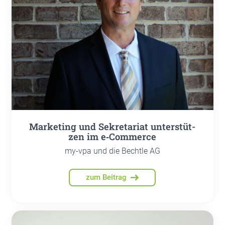
Mar­ke­ting und Sekre­ta­ri­at unter­stüt­
zen im e‑Commerce
my-vpa und die Bechtle AG
zum Beitrag