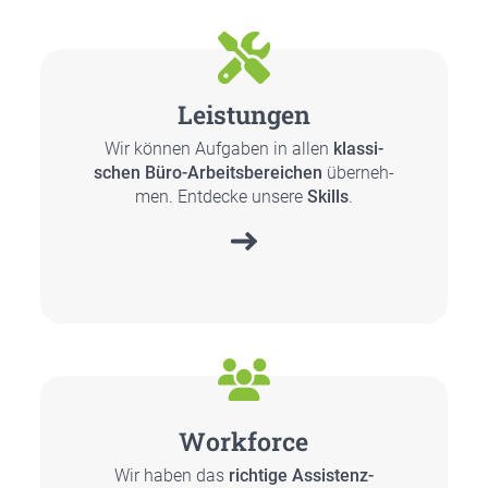
Leis­tun­gen
Wir kön­nen Auf­ga­ben in allen
klas­si­
schen Büro-Arbeits­be­rei­chen
über­neh­
men. Ent­de­cke unse­re
Skills
.
Work­force
Wir haben das
rich­ti­ge Assis­tenz-