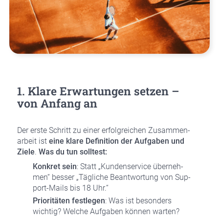
1. Kla­re Erwar­tun­gen set­zen –
von Anfang an
Der ers­te Schritt zu einer erfolg­rei­chen Zusam­men­
ar­beit ist
eine kla­re Defi­ni­ti­on der Auf­ga­ben und
Zie­le
.
Was du tun soll­test:
Kon­kret sein
: Statt „Kun­den­ser­vice über­neh­
men“ bes­ser „Täg­li­che Beant­wor­tung von Sup­
port-Mails bis 18 Uhr.“
Prio­ri­tä­ten fest­le­gen
: Was ist beson­ders
wich­tig? Wel­che Auf­ga­ben kön­nen war­ten?