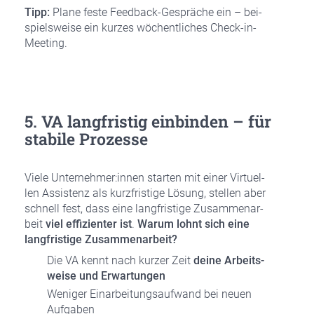
Tipp:
Pla­ne fes­te Feed­back-Gesprä­che ein – bei­
spiels­wei­se ein kur­zes wöchent­li­ches Check-in-
Mee­ting.
5. VA lang­fris­tig ein­bin­den – für
sta­bi­le Pro­zes­se
Vie­le Unternehmer:innen star­ten mit einer Vir­tu­el­
len Assis­tenz als kurz­fris­ti­ge Lösung, stel­len aber
schnell fest, dass eine lang­fris­ti­ge Zusam­men­ar­
beit
viel effi­zi­en­ter ist
.
War­um lohnt sich eine
lang­fris­ti­ge Zusam­men­ar­beit?
Die VA kennt nach kur­zer Zeit
dei­ne Arbeits­
wei­se und Erwar­tun­gen
Weni­ger Ein­ar­bei­tungs­auf­wand bei neu­en
Auf­ga­ben