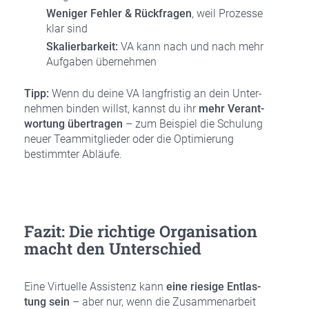
Weni­ger Feh­ler & Rück­fra­gen
, weil Pro­zes­se
klar sind
Ska­lier­bar­keit:
VA kann nach und nach mehr
Auf­ga­ben über­neh­men
Tipp:
Wenn du dei­ne VA lang­fris­tig an dein Unter­
neh­men bin­den willst, kannst du ihr
mehr Ver­ant­
wor­tung über­tra­gen
– zum Bei­spiel die Schu­lung
neu­er Team­mit­glie­der oder die Opti­mie­rung
bestimm­ter Abläu­fe.
Fazit: Die rich­ti­ge Orga­ni­sa­ti­on
macht den Unter­schied
Eine Vir­tu­el­le Assis­tenz kann
eine rie­si­ge Ent­las­
tung sein
– aber nur, wenn die Zusam­men­ar­beit