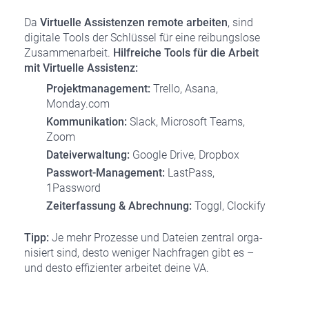
Da
Vir­tu­el­le Assis­ten­zen remo­te arbei­ten
, sind
digi­ta­le Tools der Schlüs­sel für eine rei­bungs­lo­se
Zusam­men­ar­beit.
Hilf­rei­che Tools für die Arbeit
mit Vir­tu­el­le Assis­tenz:
Pro­jekt­ma­nage­ment:
Trel­lo, Asa­na,
Monday.com
Kom­mu­ni­ka­ti­on:
Slack, Micro­soft Teams,
Zoom
Datei­ver­wal­tung:
Goog­le Dri­ve, Drop­box
Pass­wort-Manage­ment:
Last­Pass,
1Password
Zeit­er­fas­sung & Abrech­nung:
Toggl, Clo­cki­fy
Tipp:
Je mehr Pro­zes­se und Datei­en zen­tral orga­
ni­siert sind, des­to weni­ger Nach­fra­gen gibt es –
und des­to effi­zi­en­ter arbei­tet dei­ne VA.