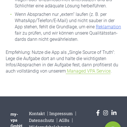
Schlich­ter eine adäqua­te Lösung her­bei­füh­ren.
Wenn Abspra­chen nur „extern“ lau­fen (z. B. per
WhatsApp/Telefon/E‑Mail) und nicht sau­ber in der
App ste­hen, fehlt die Grund­la­ge, um eine
Rekla­ma­ti­on
fair zu prü­fen, und wir kön­nen unse­re Qua­li­täts­stan­
dards dann nicht gewähr­leis­ten.
Emp­feh­lung: Nut­ze die App als „Sin­gle Source of Truth“:
Lege die Auf­ga­be dort an und hal­te die wich­tigs­ten
Infos/Absprachen in der Auf­ga­be fest, dann pro­fi­tierst du
auch voll­stän­dig von unse­rem
Mana­ged VPA Ser­vice
.
Kon­takt
Impres­sum
my-
Daten­schutz
AGBs
vpa
GmbH