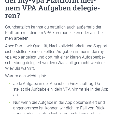
der my-vpa Platt­form mei­
nem VPA Auf­ga­ben dele­gie­
ren?
Grund­sätz­lich kannst du natür­lich auch außer­halb der
Platt­form mit dei­nem VPA kom­mu­ni­zie­ren oder an The­
men arbei­ten.
Aber: Damit wir Qua­li­tät, Nach­voll­zieh­bar­keit und Sup­port
sicher­stel­len kön­nen, soll­ten Auf­ga­ben immer in der my-
vpa App ange­legt und dort mit einer kla­ren Auf­ga­ben­be­
schrei­bung dele­giert wer­den (Was soll gemacht wer­den?
Wie? Bis wann?).
War­um das wich­tig ist:
Jede Auf­ga­be in der App ist ein Ein­zel­auf­trag: Du
stellst die Auf­ga­be ein, dein VPA nimmt sie in der App
an.
Nur, wenn die Auf­ga­be in der App doku­men­tiert und
ange­nom­men ist, kön­nen wir dich im Fall von Rück­
fra­gen oder Unzu­frie­den­heit unter­stüt­zen und als