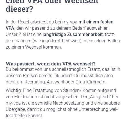
chen VPA oder wech­selt
die­ser?
In der Regel arbei­test du bei my-vpa
mit einem fes­ten
VPA
, den wir pas­send zu dei­nem Bedarf aus­wäh­len.
Unser Ziel ist eine
lang­fris­ti­ge Zusam­men­ar­beit,
trotz­
dem kann es (wie in jeder Arbeits­welt) in ein­zel­nen Fäl­len
zu einem Wech­sel kom­men.
Was pas­siert, wenn dein VPA wech­selt?
Du bekommst von uns schnellst­mög­lich Ersatz, das ist in
unse­ren Prei­sen bereits inklu­diert. Du musst dich also
nicht um Recrui­ting, Aus­wahl oder Orga küm­mern.
Wich­tig: Eine Erstat­tung von Stunden/ Kos­ten auf­grund
von Fluk­tua­ti­on ist nicht vor­ge­se­hen. Der „Aus­gleich“ bei
my-vpa ist die schnel­le Nach­be­set­zung und eine sau­be­re
Über­ga­be, damit du mög­lichst ohne Unter­bre­chung wei­
ter­ar­bei­ten kannst.