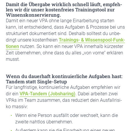
Damit die Über­ga­be wirk­lich schnell läuft, emp­feh­
len wir dir unser kos­ten­frei­es Trai­nings­tool zur
Wis­sens­kon­ser­vie­rung.
Damit ein neu­er VPA ohne lan­ge Ein­ar­bei­tung star­ten
kann, ist ent­schei­dend, dass Auf­ga­ben & Pro­zes­se bei uns
struk­tu­riert doku­men­tiert sind. Des­halb soll­test du unbe­
dingt unse­re kos­ten­frei­en
Trai­nings- & Wis­sens­pool-Funk­
tio­nen
nut­zen. So kann ein neu­er VPA inner­halb kür­zes­ter
Zeit über­neh­men, ohne dass du alles „von vor­ne“ erklä­ren
musst.
Wenn du dau­er­haft kon­ti­nu­ier­li­che Auf­ga­ben hast:
Tan­dem statt Sin­gle-Set­up
Für lang­fris­ti­ge, kon­ti­nu­ier­li­che Auf­ga­ben emp­feh­len wir
dir ein
VPA-Tan­dem (Job­sha­ring)
. Dabei arbei­ten zwei
VPAs im Team zusam­men, das redu­ziert dein Aus­fall­ri­si­
ko mas­siv:
Wenn eine Per­son aus­fällt oder wech­selt, kann die
zwei­te naht­los über­neh­men.
Außer­dem kann sie die Ein­ar­bei­tung eines neu­en